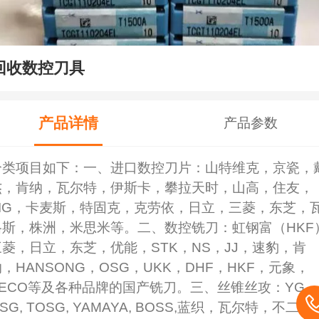
回收数控刀具
产品详情
产品参数
分类项目如下：一、进口数控刀片：山特维克，京瓷，
杰，肯纳，瓦尔特，伊斯卡，攀拉天时，山高，住友，
BIG，卡麦斯，特固克，克劳依，日立，三菱，东芝，
格斯，株洲，米思米等。二、数控铣刀：虹钢富（HKF
三菱，日立，东芝，优能，STK，NS，JJ，速豹，肯
，HANSONG，OSG，UKK，DHF，HKF，元象，
SECO等及各种品牌的国产铣刀。三、丝锥丝攻：YG，
SG, TOSG, YAMAYA, BOSS,蓝织，瓦尔特，不二越