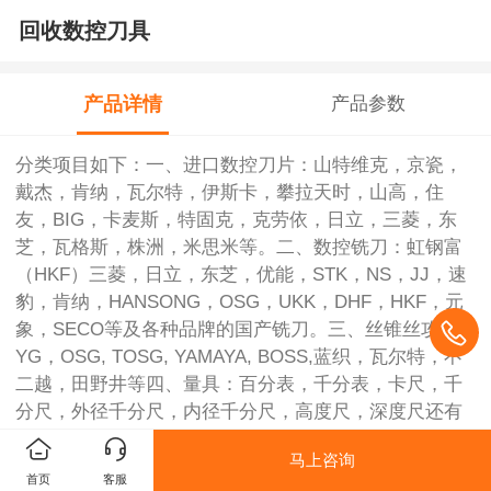
回收数控刀具
产品详情
产品参数
分类项目如下：一、进口数控刀片：山特维克，京瓷，
戴杰，肯纳，瓦尔特，伊斯卡，攀拉天时，山高，住
友，BIG，卡麦斯，特固克，克劳依，日立，三菱，东
芝，瓦格斯，株洲，米思米等。二、数控铣刀：虹钢富
（HKF）三菱，日立，东芝，优能，STK，NS，JJ，速
豹，肯纳，HANSONG，OSG，UKK，DHF，HKF，元
象，SECO等及各种品牌的国产铣刀。三、丝锥丝攻：
YG，OSG, TOSG, YAMAYA, BOSS,蓝织，瓦尔特，不
二越，田野井等四、量具：百分表，千分表，卡尺，千
分尺，外径千分尺，内径千分尺，高度尺，深度尺还有
各种镗头，刀柄，刀杆，刀盘，麻花钻。江浙沪公司提
马上咨询
供上门服务，其它地区量大也可上门回收
首页
客服