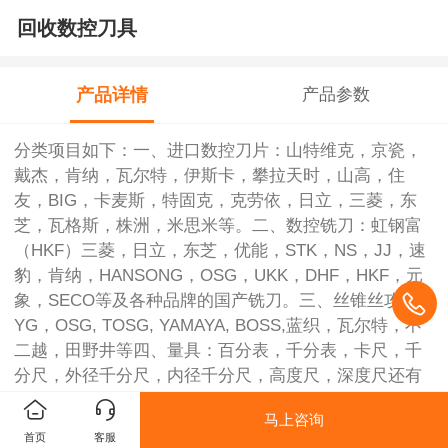
回收数控刀具
产品详情
产品参数
分类项目如下：一、进口数控刀片：山特维克，京瓷，
戴杰，肯纳，瓦尔特，伊斯卡，攀拉天时，山高，住
友，BIG，卡麦斯，特固克，克劳依，日立，三菱，东
芝，瓦格斯，株洲，米思米等。二、数控铣刀：虹钢富
（HKF）三菱，日立，东芝，优能，STK，NS，JJ，速
豹，肯纳，HANSONG，OSG，UKK，DHF，HKF，元
象，SECO等及各种品牌的国产铣刀。三、丝锥丝攻：
YG，OSG, TOSG, YAMAYA, BOSS,蓝织，瓦尔特，不
二越，田野井等四、量具：百分表，千分表，卡尺，千
分尺，外径千分尺，内径千分尺，高度尺，深度尺还有
各种镗头，刀柄，刀杆，刀盘，麻花钻。江浙沪公司提
马上咨询
供上门服务，其它地区量大也可上门回收
首页
客服